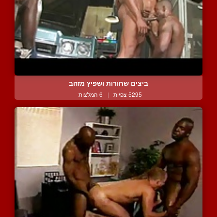
ביצים שחורות ושפיץ מזהב
5295 צפיות
|
6 המלצות