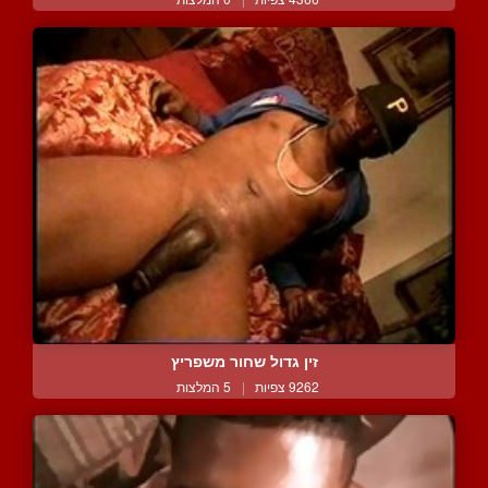
זין גדול שחור משפריץ
9262 צפיות
|
5 המלצות