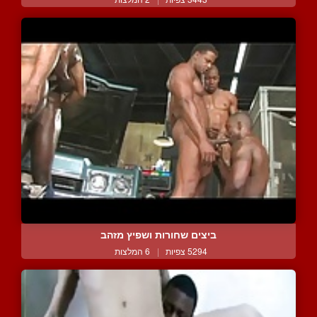
ביצים שחורות ושפיץ מזהב
5294 צפיות
|
6 המלצות