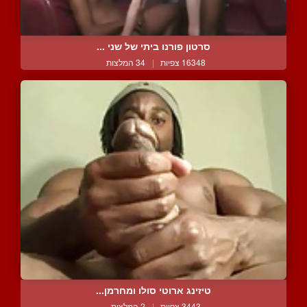
סרטון פורנו ביתי של שני ...
16348 צפיות
|
34 המלצות
טיזינג ארוטי סולו ומחרמן...
3443 צפיות
|
2 המלצות