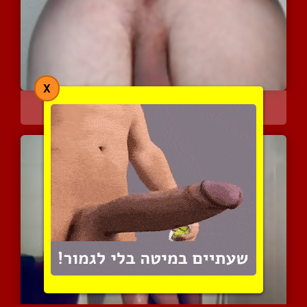
X
אקטיבי שחור בועל טוסיק ל...
5978 צפיות
|
5 המלצות