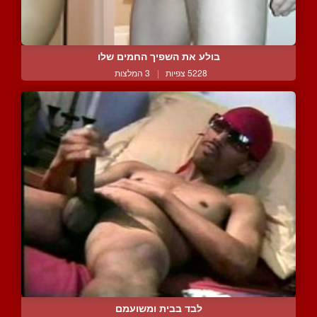
בולע את השפיך החמים שלו
5228 צפיות
|
3 המלצות
לבד בבית ומשועמם