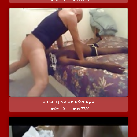
סקס אלים עם המון דיברוים
7739 צפיות
|
0 המלצות