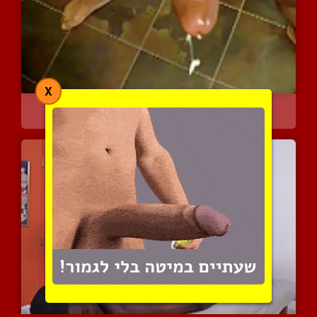
X
זין גדול ויפה משחרר גמיר...
5897 צפיות
|
0 המלצות