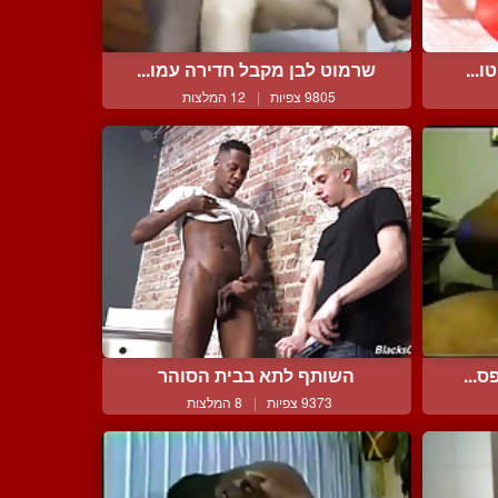
...
שרמוט לבן מקבל חדירה עמו...
9805 צפיות
|
12 המלצות
ס...
השותף לתא בבית הסוהר
9373 צפיות
|
8 המלצות