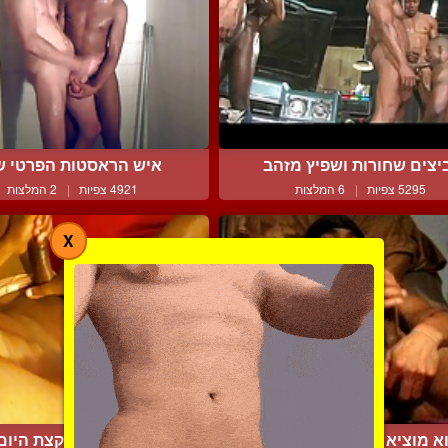
יצים שחורות ושפיץ מזהב
איש הראסטות הפרטי ש
5295 צפיות
|
6 המלצות
4921 צפיות
|
2 המלצות
X
א מוציא רק שפריץ קטן מ...
משעמם לו קצת היום