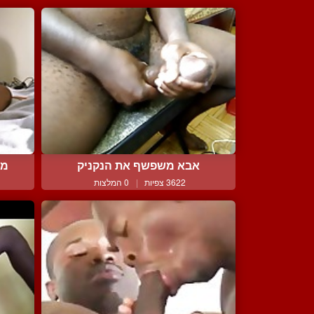
אבא משפשף את הנקניק
מו
3622 צפיות
|
0 המלצות