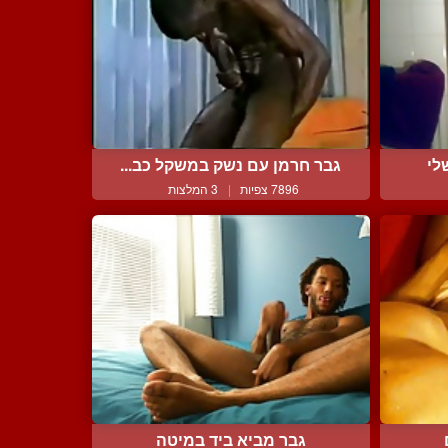
לי
גבר חרמן עם נשק במשקל כב...
7896 צפיות
|
3 המלצות
גבר מביא ביד במיטה