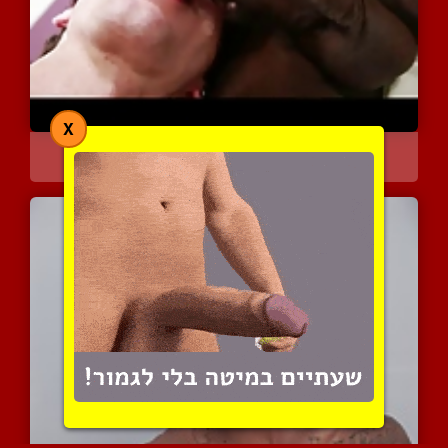
X
אין על זין שחור מות ומאס...
7346 צפיות
|
2 המלצות