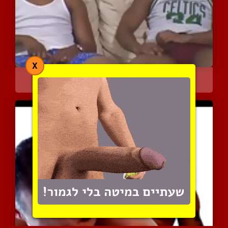
X
זה דוקא מתחיל רגוע ושליו
6414 צפיות
|
4 המלצות