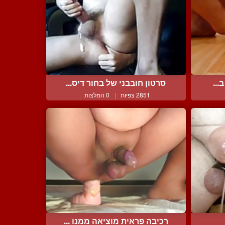
...
סרטון חובבני של בחור דיס...
2851 צפיות
|
0 המלצות
רכיבה פראית מוציאה ממנו ...