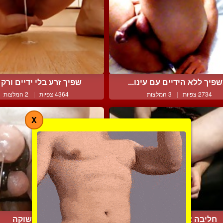
פיך ללא הידיים עם עינו...
שפיך זרע בלי ידיים ורק ב
2734 צפיות
|
3 המלצות
4364 צפיות
|
2 המלצות
X
חליבה אנאלית עצמית
מיץ התשוקה