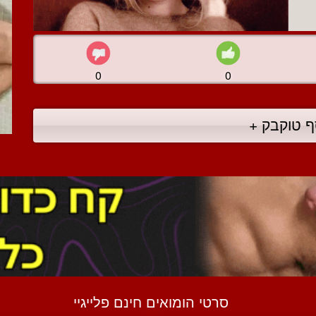
0
0
ף טוקבק +
סרטי הומואים חינם פלייגיי