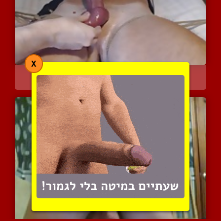
X
חליבת זין מאוד חושנית עם...
6746 צפיות
|
1 המלצות