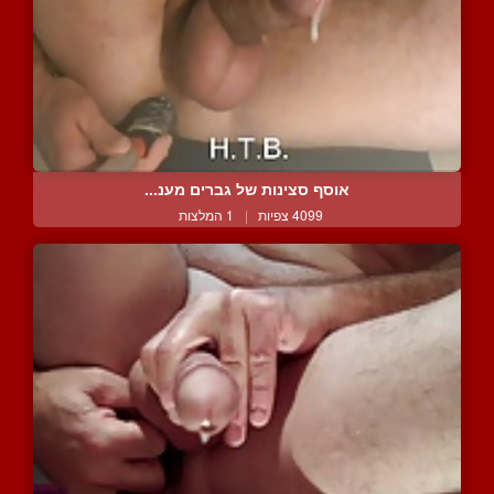
אוסף סצינות של גברים מענ...
4099 צפיות
|
1 המלצות