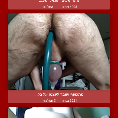
נהנה מעיסוי אנאלי מענג
4098 צפיות
|
1 המלצות
מתכופף ועובד לעצמו על בל...
3521 צפיות
|
3 המלצות