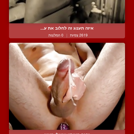
איזה תענוג זה לחלוב את ע...
2619 צפיות
|
0 המלצות