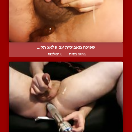
שפיכה מאביסית עם פלאג תק...
3092 צפיות
|
0 המלצות