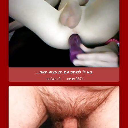
בא לי לשחק עם הצעצוע האה...
3671 צפיות
|
0 המלצות