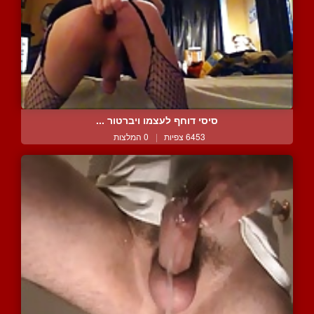
סיסי דוחף לעצמו ויברטור ...
6453 צפיות
|
0 המלצות