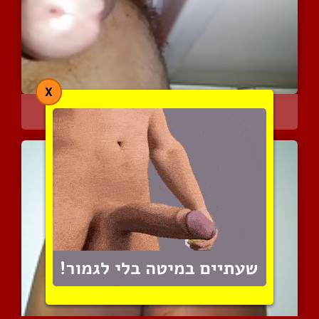
X
סרט סקס ביתי של סוטה חרמ...
3927 צפיות
|
1 המלצות