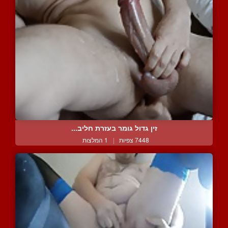
זין גדול גומר בעזרת חליב...
7448 צפיות
|
1 המלצות