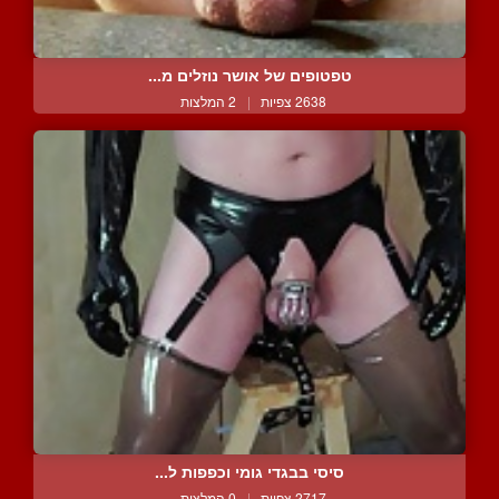
טפטופים של אושר נוזלים מ...
2638 צפיות
|
2 המלצות
סיסי בבגדי גומי וכפפות ל...
2717 צפיות
|
0 המלצות