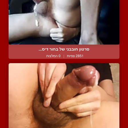
סרטון חובבני של בחור דיס...
2851 צפיות
|
0 המלצות