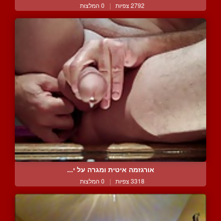
2792 צפיות
|
0 המלצות
אורגזמה איטית ומגרה על י...
3318 צפיות
|
0 המלצות