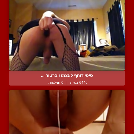
סיסי דוחף לעצמו ויברטור ...
6446 צפיות
|
0 המלצות