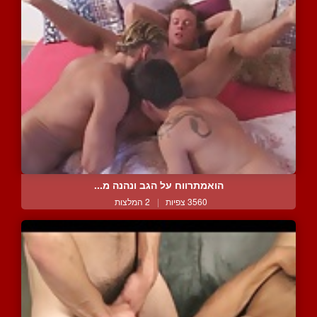
הואמתרווח על הגב ונהנה מ...
3560 צפיות
|
2 המלצות