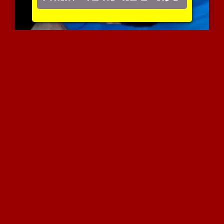
זיון גרון להומו צעיר וכנ...
4049 צפיות
|
1 המלצות