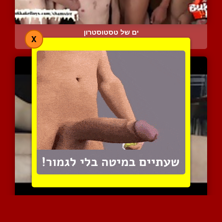
ים של טסטוסטרון
X
4837 צפיות
|
4 המלצות
סרט ביתי חובבני של גבר ח...
4873 צפיות
|
0 המלצות