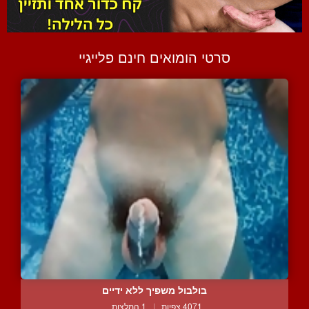
סרטי הומואים חינם פלייגיי
בולבול משפיך ללא ידיים
4071 צפיות
|
1 המלצות