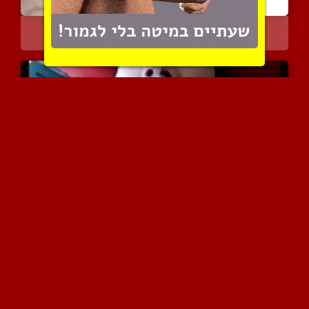
מבחר של פרצופים מלאים בפ...
3602 צפיות
|
0 המלצות
בנים אוכלים זרע במקבץ סר...
5710 צפיות
|
2 המלצות