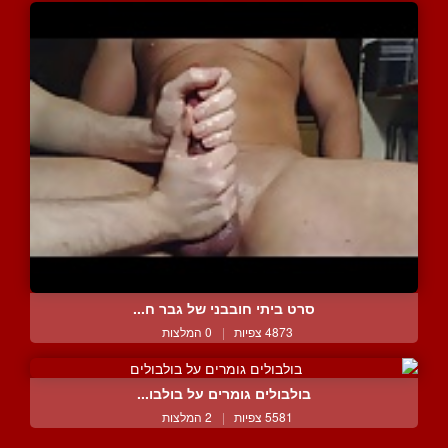
סרט ביתי חובבני של גבר ח...
4873 צפיות
|
0 המלצות
בולבולים גומרים על בולבו...
5581 צפיות
|
2 המלצות