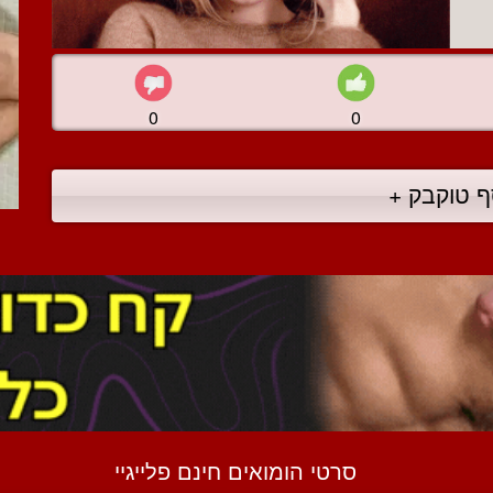
0
0
ף טוקבק +
סרטי הומואים חינם פלייגיי