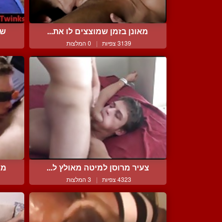
מאונן בזמן שמוצצים לו את...
שנ
3139 צפיות
|
0 המלצות
צעיר מרוסן למיטה מאולץ ל...
מא
4323 צפיות
|
3 המלצות