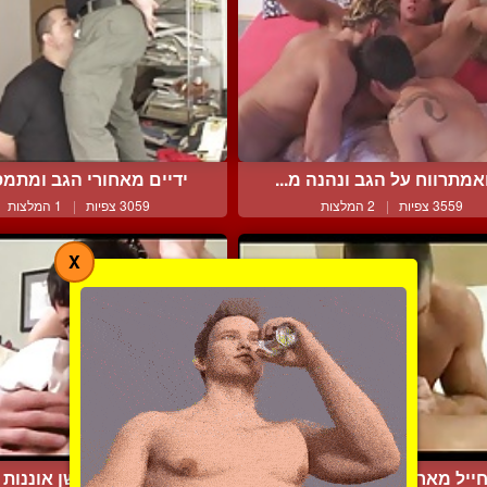
אמתרווח על הגב ונהנה מ...
ידיים מאחורי הגב ומתמסר
3559 צפיות
|
2 המלצות
3059 צפיות
|
1 המלצות
X
ייל מארינס באקשן לוהט
בחור מעביר סשן אוננות מ