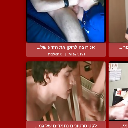
 ...
אנ רוצה לרוקן את הזרע של...
3191 צפיות
|
0 המלצות
י...
לקט סרטונים נחמדים של גמ...