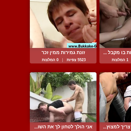
 בו מקבל ...
זונת גמירות ממין זכר
1 המלצות
5523 צפיות
|
0 המלצות
ריך למצוץ...
אני הולך לטחון לך את השו...