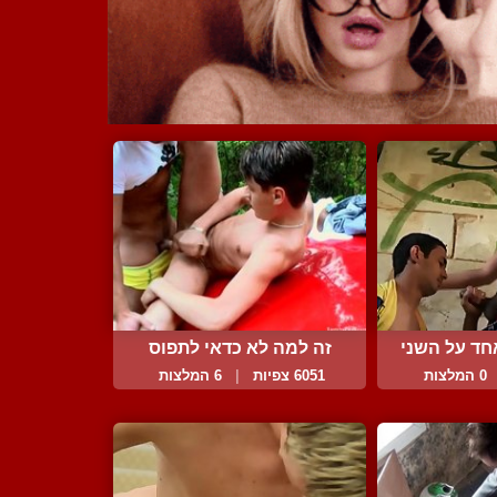
חד על השני
זה למה לא כדאי לתפוס
טרמ...
0 המלצות
6051 צפיות
|
6 המלצות