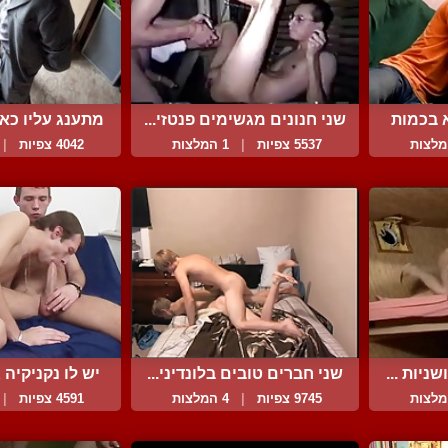
 בכמות
שני חנונים מגשימים פנטזי...
מתענג עליו כאיל
5537 צפיות
|
1 המלצות
4042 צפיות
|
ניות ...
שני חברים טובים בלונדיני...
יש לו נקניקיה ג
9745 צפיות
|
4 המלצות
4591 צפיות
|