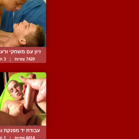
זיון עם משחקי זרע
7420 צפיות
|
3 המלצות
עבודת יד מפנקת ו
6014 צפיות
|
1 המלצות