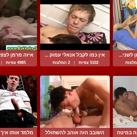
 לשני...
אין כמו לקבל אנאלי עמוק ...
איזה מרמן לצפות
5102 צפיות
|
2 המלצות
4985 צפיות
|
ה במיטה
השובב הזה אוהב להשתולל
מלמד אותו איך צ