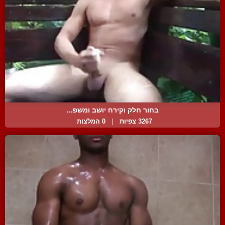
בחור חלק וקירח יושב ומשפ...
3267 צפיות
|
0 המלצות