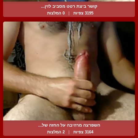
קושר ביצת רטט מסביב לזין...
3195 צפיות
|
0 המלצות
השפרצה מרהיבה על החזה של...
3164 צפיות
|
2 המלצות