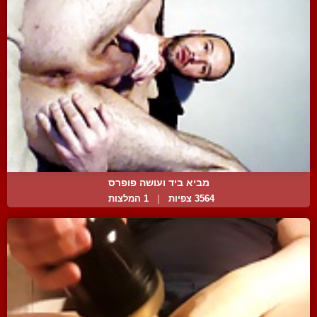
מביא ביד ועושה פופרס
3564 צפיות
|
1 המלצות