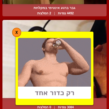
גבר ברגע אינטימי במקלחת
4492 צפיות
|
2 המלצות
X
עונג מזרם חשמלי עדין
3084 צפיות
|
0 המלצות