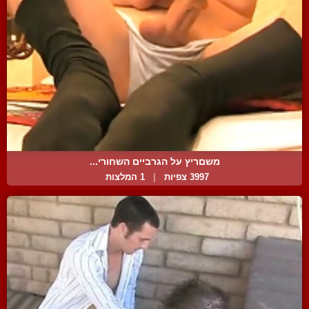
משםריץ על הגרביים השחורי...
3997 צפיות
|
1 המלצות