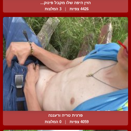
הזין היפה שלו מקבל פינוק...
4426 צפיות
|
3 המלצות
פרגית טריה ורעננה
4059 צפיות
|
0 המלצות