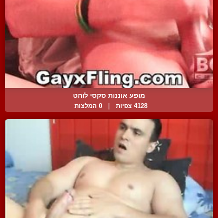
מופע אוננות סקסי לוהט
4128 צפיות
|
0 המלצות