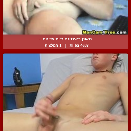
מאונן באינטנסיביות עד הס...
4637 צפיות
|
1 המלצות