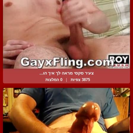
צעיר סקסי מראה לך איך הו...
3875 צפיות
|
0 המלצות