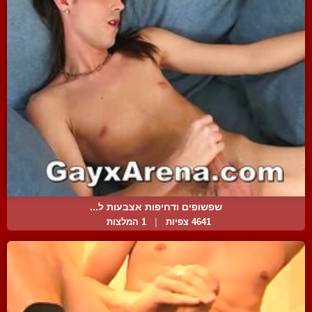
שפשופים ודחיפות אצבעות ל...
4641 צפיות
|
1 המלצות