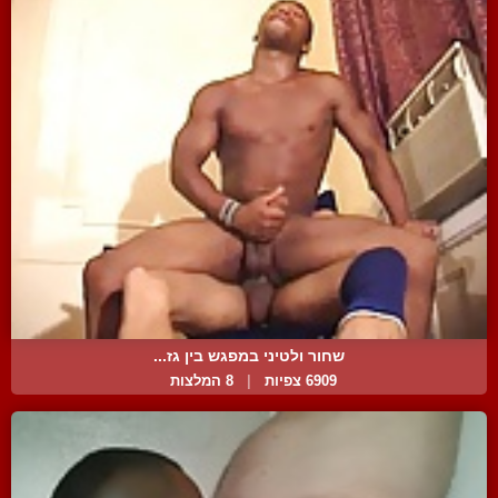
שחור ולטיני במפגש בין גז...
6909 צפיות
|
8 המלצות