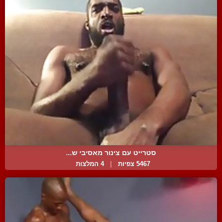
סטרייט עם צינור מאסיבי ש...
5467 צפיות
|
4 המלצות