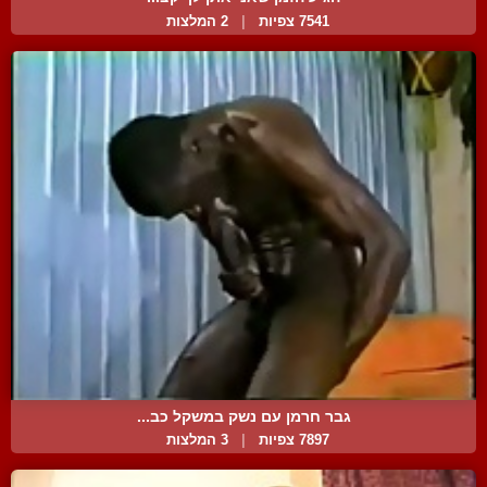
7541 צפיות
|
2 המלצות
גבר חרמן עם נשק במשקל כב...
7897 צפיות
|
3 המלצות