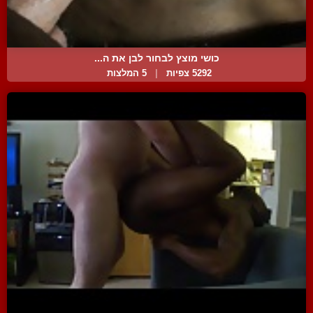
כושי מוצץ לבחור לבן את ה...
5292 צפיות
|
5 המלצות