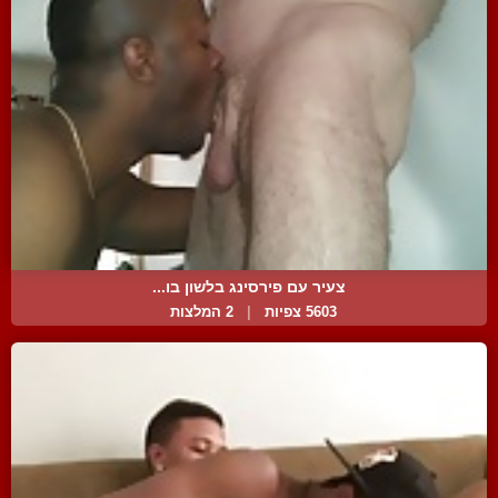
צעיר עם פירסינג בלשון בו...
5603 צפיות
|
2 המלצות