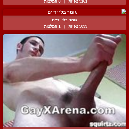
5161 צפיות
|
0 המלצות
גומר בלי ידיים
5099 צפיות
|
1 המלצות