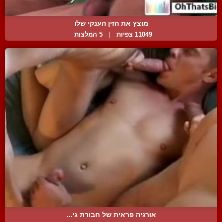
מוצץ את הזין הענקי שלו
11049 צפיות
|
5 המלצות
אורגיה פראית של חבורת גי...