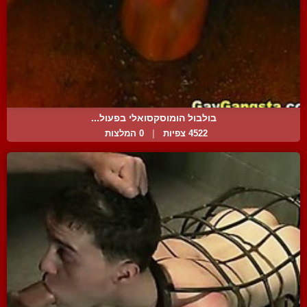
בולבול הומוסקסואלי בפעול...
4522 צפיות
|
0 המלצות