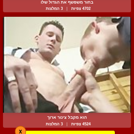
בחור משפשף את הגדול שלו
4702 צפיות
|
3 המלצות
הוא מקבל צינור ארוך
4524 צפיות
|
3 המלצות
X