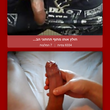
חולץ אותו מתוף תחתוני הב...
6334 צפיות
|
7 המלצות