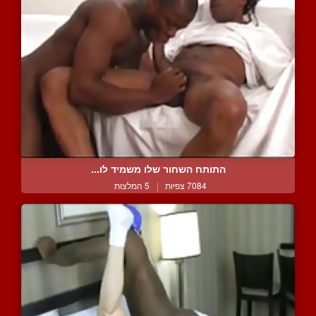
התותח השחור שלו משמיד לו...
7084 צפיות
|
5 המלצות