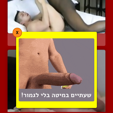
X
כושי מצוייד טוחן תחת של ...
9897 צפיות
|
6 המלצות