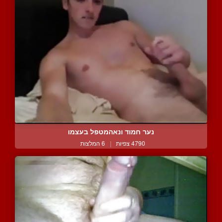
נער חמוד ונאהמטפל בעצמו
4790 צפיות
|
6 המלצות