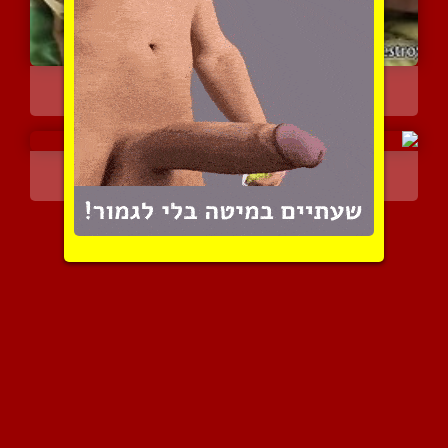
בחור מוצץ זין ענק
9872 צפיות
|
5 המלצות
גומר בלי ידיים
5099 צפיות
|
1 המלצות