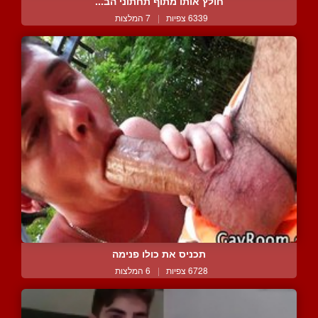
חולץ אותו מתוף תחתוני הב...
6339 צפיות
|
7 המלצות
תכניס את כולו פנימה
6728 צפיות
|
6 המלצות