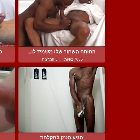
התותח השחור שלו משמיד לו...
כד
7085 צפיות
|
5 המלצות
הגיע הזמן למקלחת