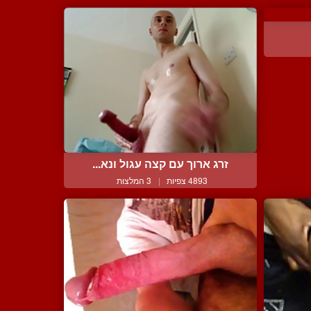
זרג ארוך עם קצה עגול ונא...
4893 צפיות
|
3 המלצות