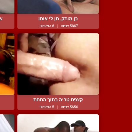
כן מותק, תן לי אותו
שח
5867 צפיות
|
6 המלצות
קצפת טריה בתוך התחת
5656 צפיות
|
5 המלצות