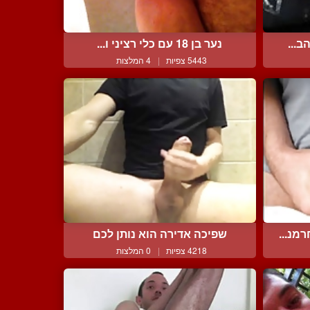
ב...
נער בן 18 עם כלי רציני ו...
5443 צפיות
|
4 המלצות
מנ...
שפיכה אדירה הוא נותן לכם
4218 צפיות
|
0 המלצות