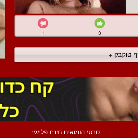
1
3
ף טוקבק +
סרטי הומואים חינם פלייגיי