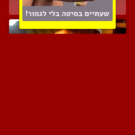
חולץ אותו מתוף תחתוני הב...
6334 צפיות
|
7 המלצות
הוא גדול,שחור ועומד חזק
3139 צפיות
|
2 המלצות