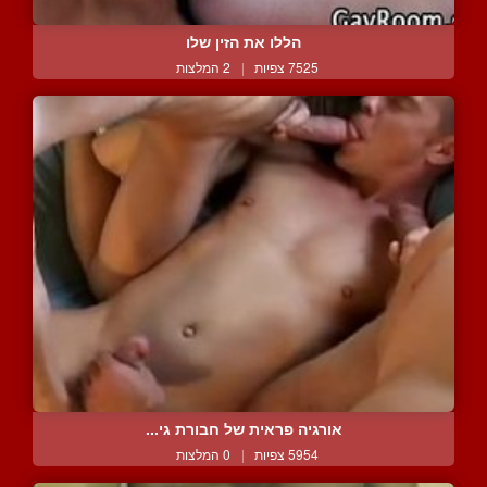
הללו את הזין שלו
7525 צפיות
|
2 המלצות
אורגיה פראית של חבורת גי...
5954 צפיות
|
0 המלצות