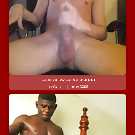
התחביב האוהב עלי זה אוננ...
3309 צפיות
|
1 המלצות