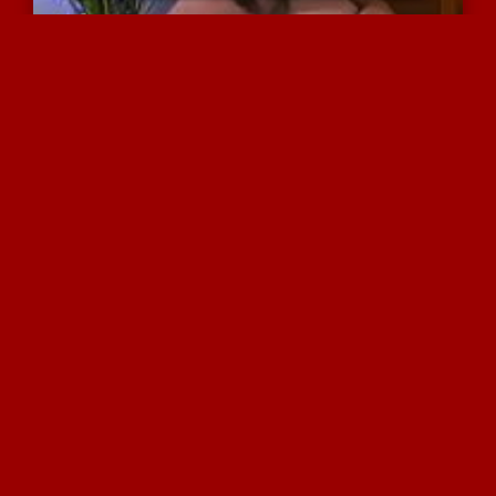
אחלה של צינור הוא חושף ל...
4126 צפיות
|
6 המלצות
כדורגלן צרפתי חושף ציוד ...