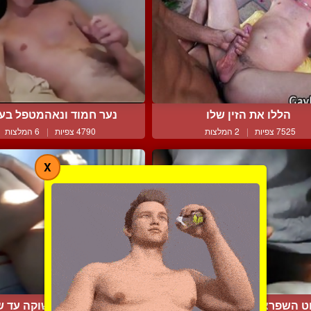
הללו את הזין שלו
נער חמוד ונאהמטפל בע
7525 צפיות
|
2 המלצות
4790 צפיות
|
6 המלצות
X
ט השפרצה סקסית ומחרמנ...
בחור מאונן בתשוקה עד שה