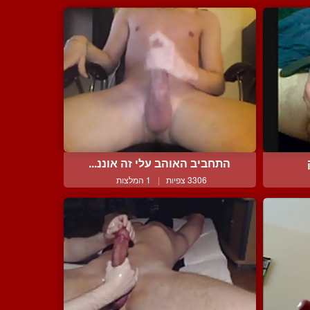
התחביב האוהב עלי זה אוננ...
3306 צפיות
|
1 המלצות