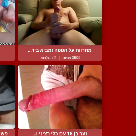
מתרווח על הספה ומביא ביד...
3905 צפיות
|
2 המלצות
נער בן 18 עם כלי רציני ו...
פשו