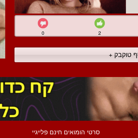
0
2
ף טוקבק +
סרטי הומואים חינם פלייגיי