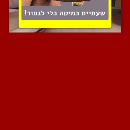
זוג ידיים חולבות בולבול ...
3587 צפיות
|
3 המלצות