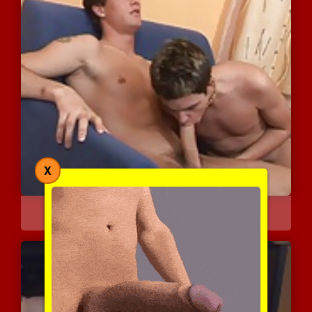
X
כן מותק, תן לי אותו
5867 צפיות
|
6 המלצות