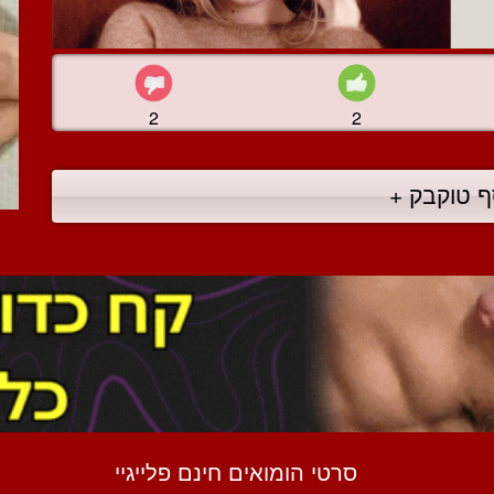
2
2
ף טוקבק +
סרטי הומואים חינם פלייגיי