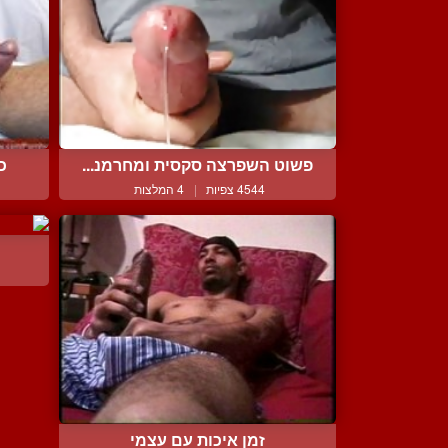
פשוט השפרצה סקסית ומחרמנ...
כד
4544 צפיות
|
4 המלצות
זמן איכות עם עצמי