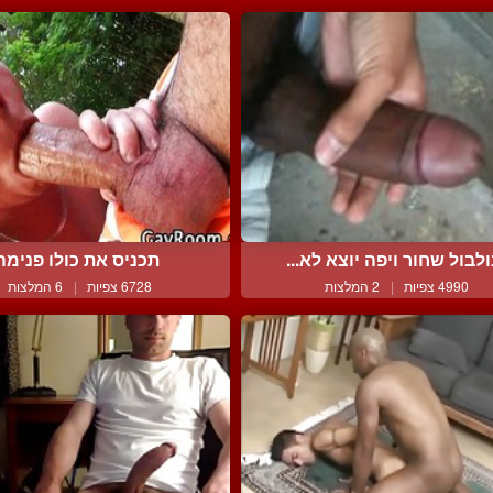
לבול שחור ויפה יוצא לא...
תכניס את כולו פנימה
4990 צפיות
|
2 המלצות
6728 צפיות
|
6 המלצות