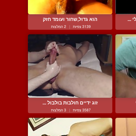
הוא גדול,שחור ועומד חזק
3139 צפיות
|
2 המלצות
זוג ידיים חולבות בולבול ...
3587 צפיות
|
3 המלצות