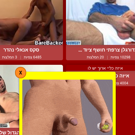
ורגלן צרפתי חושף ציוד ...
סקס אנאלי נהדר
10298 צפיות
|
20 המלצות
6485 צפיות
|
3 המלצות
X
איזה כליי ארוך יש לו
4004 צפיות
|
1 המלצות
משחק בזין הגדול שלו