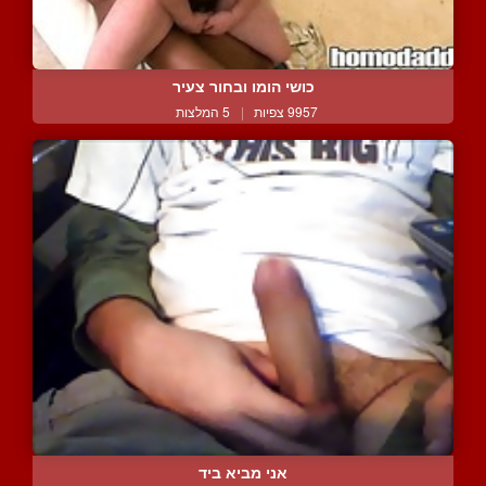
כושי הומו ובחור צעיר
9957 צפיות
|
5 המלצות
אני מביא ביד