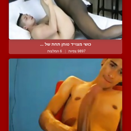
כושי מצוייד טוחן תחת של ...
9897 צפיות
|
6 המלצות