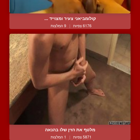
קולומביאני צעיר ומצוייד ...
6176 צפיות
|
9 המלצות
מלטף את הזין שלו בהנאה
5871 צפיות
|
1 המלצות