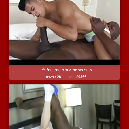
כושי מרסק את הישבן של לט...
29366 צפיות
|
28 המלצות