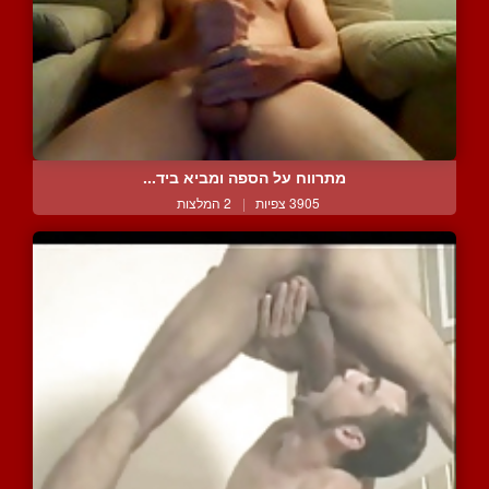
מתרווח על הספה ומביא ביד...
3905 צפיות
|
2 המלצות