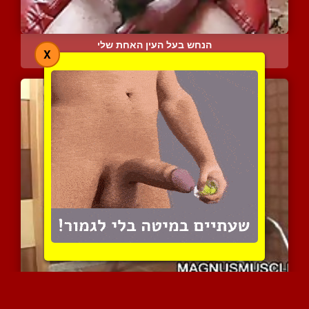
הנחש בעל העין האחת שלי
X
3758 צפיות
|
1 המלצות
רוכב לו על הזין בפראות
8771 צפיות
|
3 המלצות