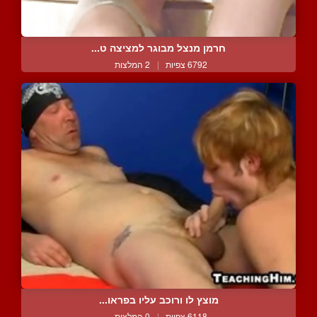
חרמן מנצל מבוגר למציצה ט...
6792 צפיות
|
2 המלצות
מוצץ לו ורוכב עליו בפראו...
6118 צפיות
|
0 המלצות