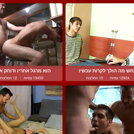
חש מה הולך לקרות עכשיו
הוא מרגל אחריו ודוחק או
12924 צפיות
|
15 המלצות
13450 צפיות
|
12 המלצות