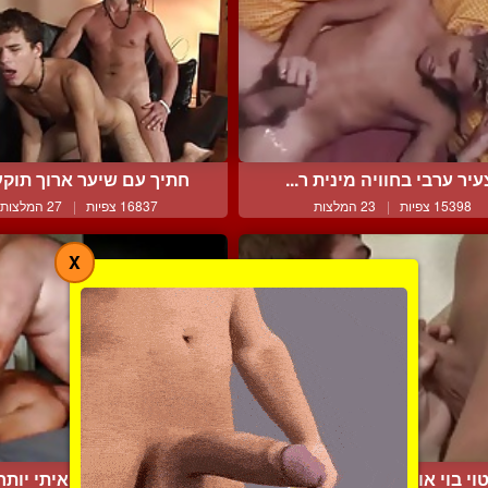
עיר ערבי בחוויה מינית ר...
חתיך עם שיער ארוך תוקע 
15398 צפיות
|
23 המלצות
16837 צפיות
|
27 המלצות
X
וי בוי אוהב לשרת את הכ...
אל תתעסק איתי יותר