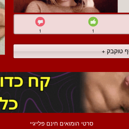
1
1
ף טוקבק +
סרטי הומואים חינם פלייגיי