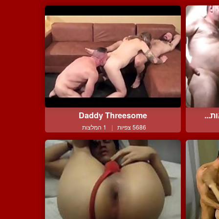
ת...
Daddy Threesome
5686 צפיות
|
1 המלצות