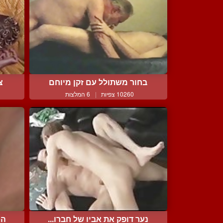
בחור משתולל עם זקן מיוחם
צ
10260 צפיות
|
6 המלצות
נער דופק את אביו של חברו...
הט