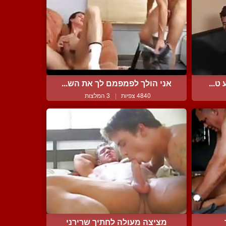
ט...
אני הולך לפמפמם לך את הש...
4840 צפיות
|
3 המלצות
מציצה מעולה לחתיך שרירני