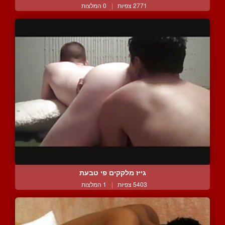
2771 צפיות
|
0 המלצות
גייז מלקקים פי טבעת
5403 צפיות
|
1 המלצות