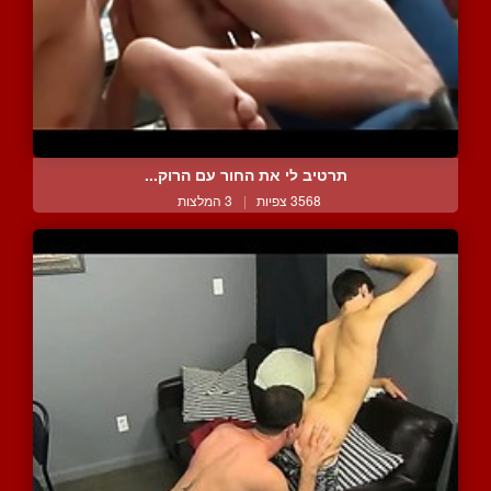
תרטיב לי את החור עם הרוק...
3568 צפיות
|
3 המלצות