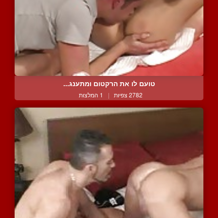
טועם לו את הרקטום ומתענג...
2782 צפיות
|
1 המלצות