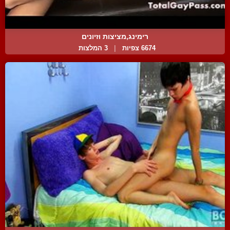
רימינג,מציצות וזיונים
6674 צפיות
|
3 המלצות