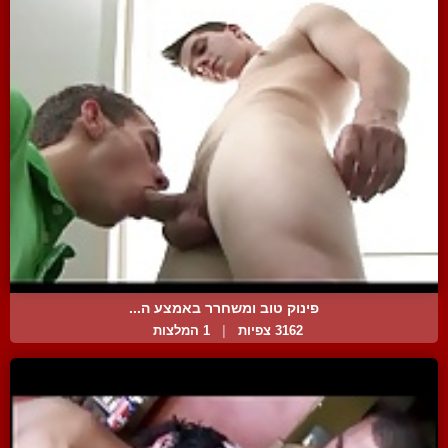
פינוק טוב ומשחרר באמצע ה...
3162 צפיות
|
1 המלצות