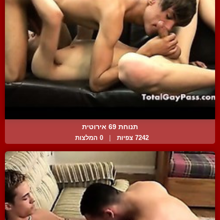
תנוחת 69 אירוטית
7242 צפיות
|
0 המלצות