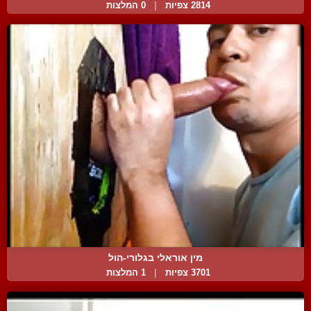
2814 צפיות
|
0 המלצות
מין אוראלי בגלורי-הול
3701 צפיות
|
1 המלצות