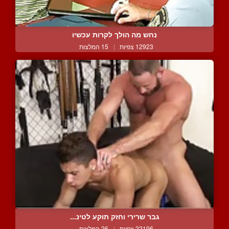
נחש מה הולך לקרות עכשיו
12923 צפיות
|
15 המלצות
גבר שרירי וחזק תוקע לטינ...
22196 צפיות
|
26 המלצות