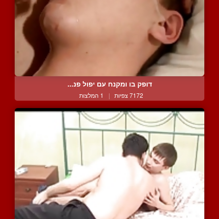
דופק בו ומקנח עם יפול פנ...
7172 צפיות
|
1 המלצות